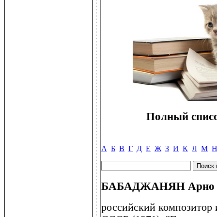
Полный списо
А
Б
В
Г
Д
Е
Ж
З
И
К
Л
М
БАБАДЖАНЯН Арно Ар
российский композитор 