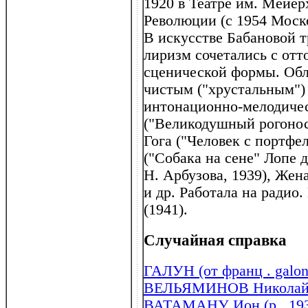
1920 в Театре им. Мейерх
Революции (с 1954 Моско
В искусстве Бабановой т
лиризм сочетались с от
сценической формы. Обл
чистым ("хрустальным") 
интонационно-мелодичес
("Великодушный рогонос
Гога ("Человек с портфе
("Собака на сене" Лопе д
Н. Арбузова, 1939), Жена
и др. Работала на радио
(1941).
Случайная справка
ГАЛУН (от франц . galon
ВЕЛЬЯМИНОВ Николай А
ВАТАМАНУ Ион (р . 19