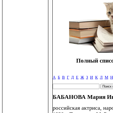
Полный списо
А
Б
В
Г
Д
Е
Ж
З
И
К
Л
М
БАБАНОВА Мария Ива
российская актриса, нар