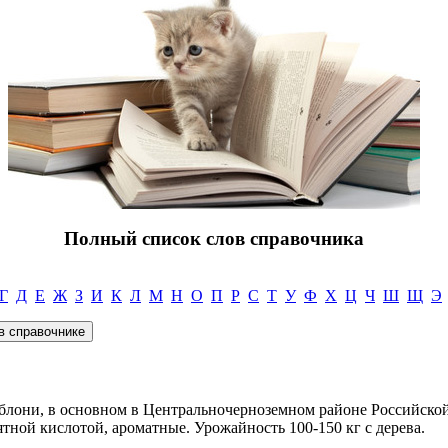
Полный список слов справочника
Г
Д
Е
Ж
З
И
К
Л
М
Н
О
П
Р
С
Т
У
Ф
Х
Ц
Ч
Ш
Щ
Э
блони, в основном в Центральночерноземном районе Российско
ятной кислотой, ароматные. Урожайность 100-150 кг с дерева.