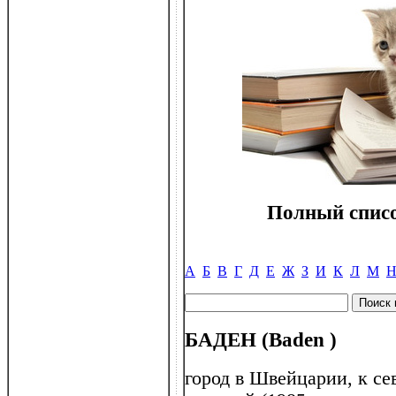
Полный списо
А
Б
В
Г
Д
Е
Ж
З
И
К
Л
М
БАДЕН (Baden )
город в Швейцарии, к се