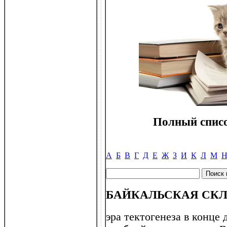
Полный списо
А
Б
В
Г
Д
Е
Ж
З
И
К
Л
М
БАЙКАЛЬСКАЯ СК
эра тектогенеза в конце 