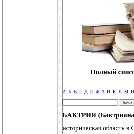
Полный списо
А
Б
В
Г
Д
Е
Ж
З
И
К
Л
М
БАКТРИЯ (Бактриана
историческая область в 