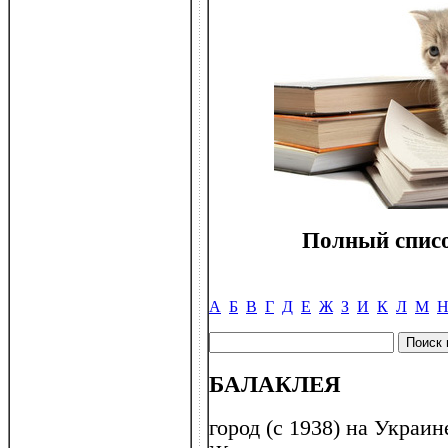
Полный списо
А
Б
В
Г
Д
Е
Ж
З
И
К
Л
М
БАЛАКЛЕЯ
город (с 1938) на Украин