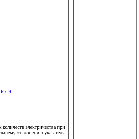
Ю
Я
 количеств электричества при
ольшему отклонению указателя.