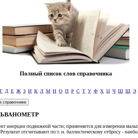
Полный список слов справочника
Г
Д
Е
Ж
З
И
К
Л
М
Н
О
П
Р
С
Т
У
Ф
Х
Ц
Ч
Ш
Щ
Э
ЛЬВАНОМЕТР
нт инерции подвижной части; применяется для измерения малых
Результат отсчитывают по т. н. баллистическому отбросу - наиб