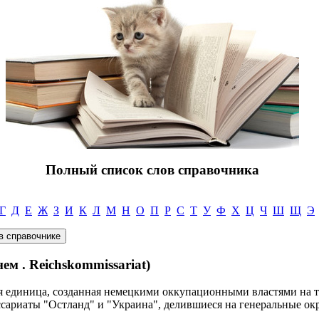
Полный список слов справочника
Г
Д
Е
Ж
З
И
К
Л
М
Н
О
П
Р
С
Т
У
Ф
Х
Ц
Ч
Ш
Щ
Э
. Reichskommissariat)
я единица, созданная немецкими оккупационными властями на т
ариаты "Остланд" и "Украина", делившиеся на генеральные окр