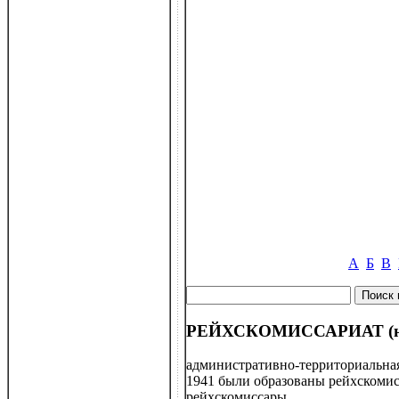
А
Б
В
РЕЙХСКОМИССАРИАТ (нем 
административно-территориальна
1941 были образованы рейхскомисс
рейхскомиссары.