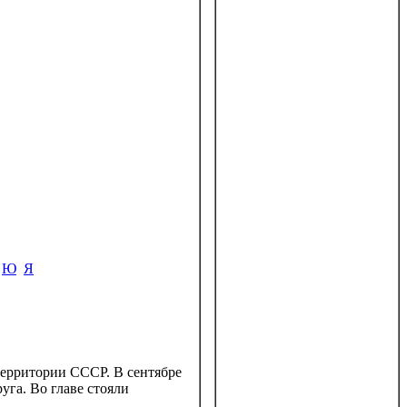
Ю
Я
ерритории СССР. В сентябре
уга. Во главе стояли