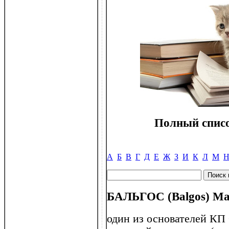
Полный списо
А
Б
В
Г
Д
Е
Ж
З
И
К
Л
М
БАЛЬГОС (Balgos) Мар
один из основателей КП