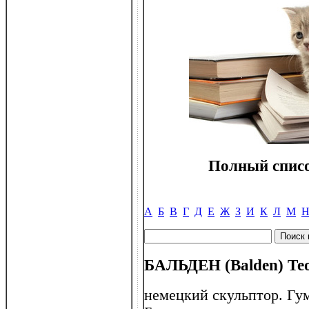
Полный списо
А
Б
В
Г
Д
Е
Ж
З
И
К
Л
М
БАЛЬДЕН (Balden) Тео 
немецкий скульптор. Гу