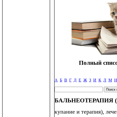
Полный списо
А
Б
В
Г
Д
Е
Ж
З
И
К
Л
М
БАЛЬНЕОТЕРАПИЯ (от 
купание и терапия), ле