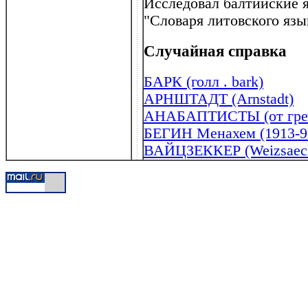
Исследовал балтийские я
"Словаря литовского языка
Случайная справка
БАРК (голл . bark)
АРНШТАДТ (Arnstadt)
АНАБАПТИСТЫ (от греч .
БЕГИН Менахем (1913-9
ВАЙЦЗЕККЕР (Weizsaecke