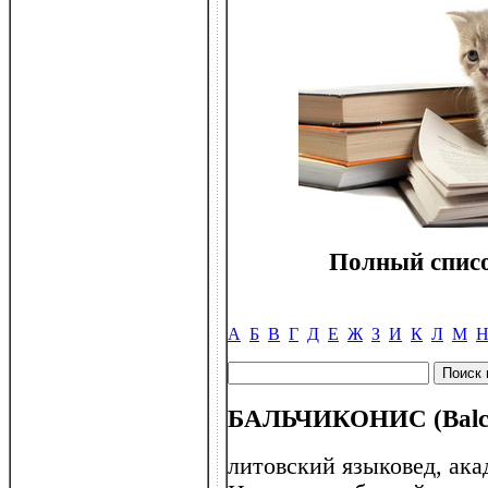
Полный списо
А
Б
В
Г
Д
Е
Ж
З
И
К
Л
М
БАЛЬЧИКОНИС (Balcik
литовский языковед, ак