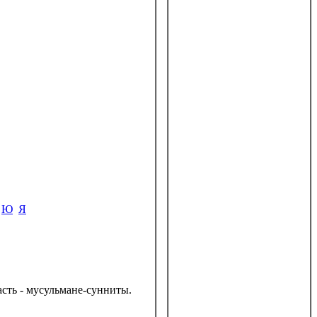
Ю
Я
асть - мусульмане-сунниты.