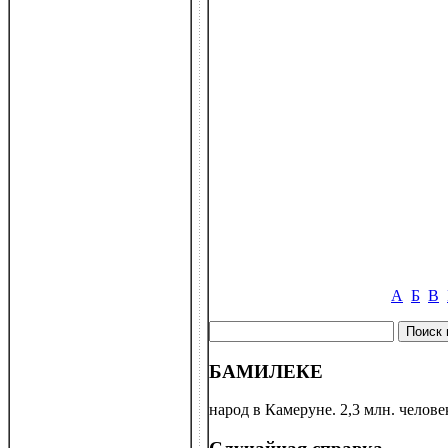
А
Б
В
БАМИЛЕКЕ
народ в Камеруне. 2,3 млн. челов