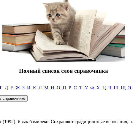
Полный список слов справочника
Г
Д
Е
Ж
З
И
К
Л
М
Н
О
П
Р
С
Т
У
Ф
Х
Ц
Ч
Ш
Щ
Э
ек (1992). Язык бамилеко. Сохраняют традиционные верования, ч