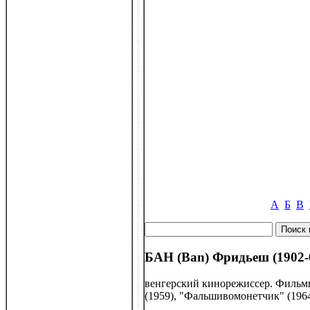
А
Б
В
БАН (Ban) Фридьеш (1902-
венгерский кинорежиссер. Фильмы:
(1959), "Фальшивомонетчик" (1964)