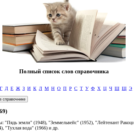
Полный список слов справочника
Г
Д
Е
Ж
З
И
К
Л
М
Н
О
П
Р
С
Т
У
Ф
Х
Ц
Ч
Ш
Щ
Э
69)
 "Пядь земли" (1948), "Земмельвейс" (1952), "Лейтенант Ракоци
, "Тухлая вода" (1966) и др.