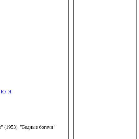
Ю
Я
" (1953), "Бедные богачи"