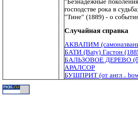
"Безнадежные поколения"
господстве рока в судьба
"Тине" (1889) - о событ
Случайная справка
АКВАПИМ (самоназван
БАТИ (Baty) Гастон (188
БАЛЬЗОВОЕ ДЕРЕВО (ба
АРАЛСОР
БУШПРИТ (от англ . bows