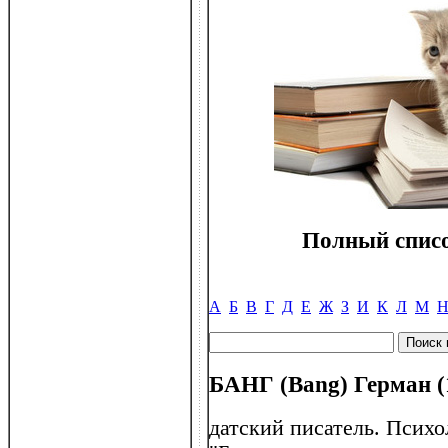
Полный списо
А
Б
В
Г
Д
Е
Ж
З
И
К
Л
М
БАНГ (Bang) Герман (
датский писатель. Псих