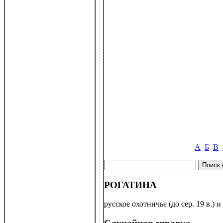
А
Б
В
РОГАТИНА
русское охотничье (до сер. 19 в.)