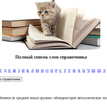
Полный список слов справочника
Г
Д
Е
Ж
З
И
К
Л
М
Н
О
П
Р
С
Т
У
Ф
Х
Ц
Ч
Ш
Щ
Э
 и боевое (в средние века) оружие: обоюдоострое металлическое л