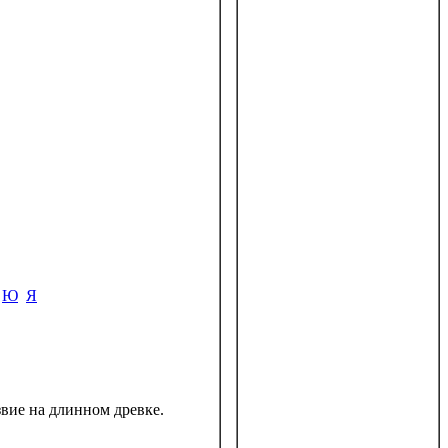
Ю
Я
езвие на длинном древке.