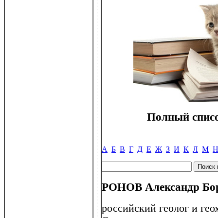
Полный списо
А
Б
В
Г
Д
Е
Ж
З
И
К
Л
М
РОНОВ Александр Бори
российский геолог и гео