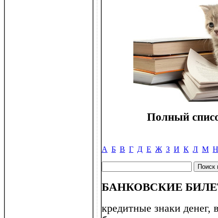
Полный списо
А
Б
В
Г
Д
Е
Ж
З
И
К
Л
М
БАНКОВСКИЕ БИЛЕТ
кредитные знаки денег,