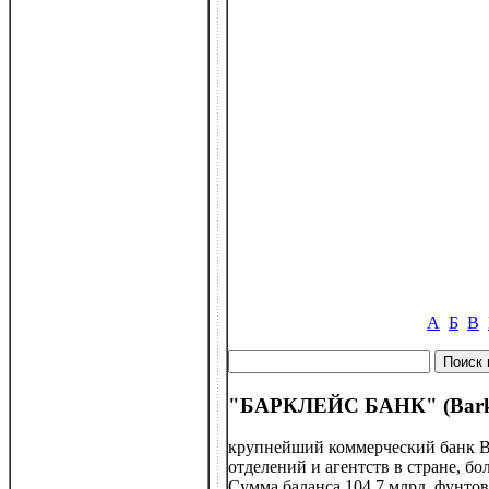
А
Б
В
"БАРКЛЕЙС БАНК" (Barkl
крупнейший коммерческий банк Ве
отделений и агентств в стране, бо
Сумма баланса 104,7 млрд. фунтов