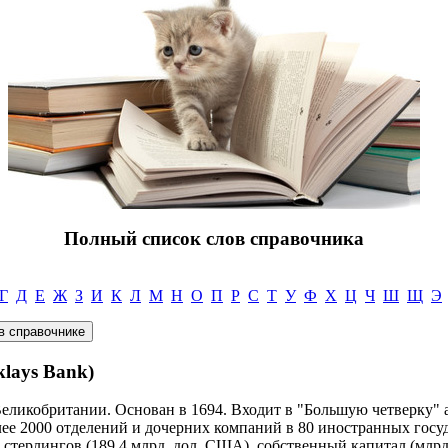
Полный список слов справочника
Г
Д
Е
Ж
З
И
К
Л
М
Н
О
П
Р
С
Т
У
Ф
Х
Ц
Ч
Ш
Щ
Э
ays Bank)
ликобритании. Основан в 1694. Входит в "Большую четверку" а
лее 2000 отделений и дочерних компаний в 80 иностранных государ
 стерлингов (189,4 млрд. дол. США), собственный капитал (млрд