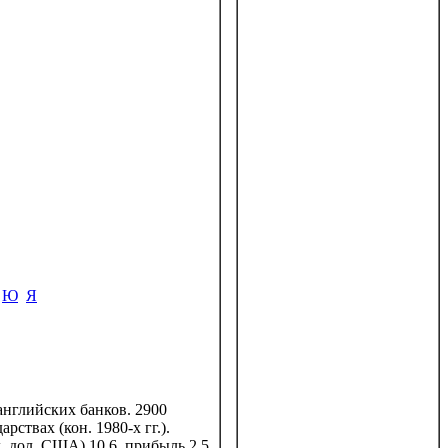
Ю
Я
нглийских банков. 2900
ствах (кон. 1980-х гг.).
. дол. США) 10,6, прибыль 2,5