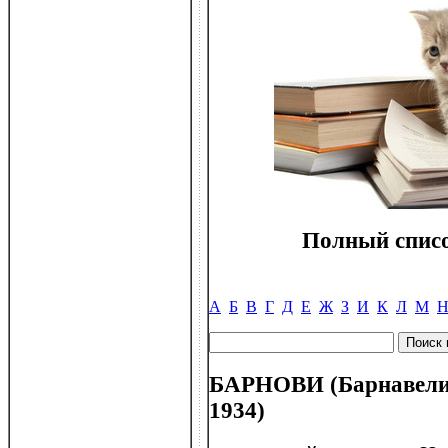
Полный списо
А
Б
В
Г
Д
Е
Ж
З
И
К
Л
М
БАРНОВИ (Барнавели)
1934)