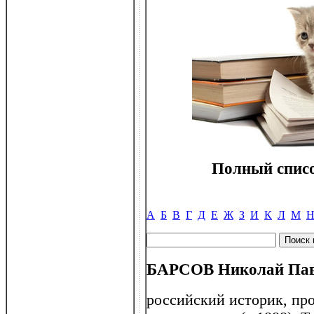
Полный списо
А
Б
В
Г
Д
Е
Ж
З
И
К
Л
М
БАРСОВ Николай Павл
российский историк, пр