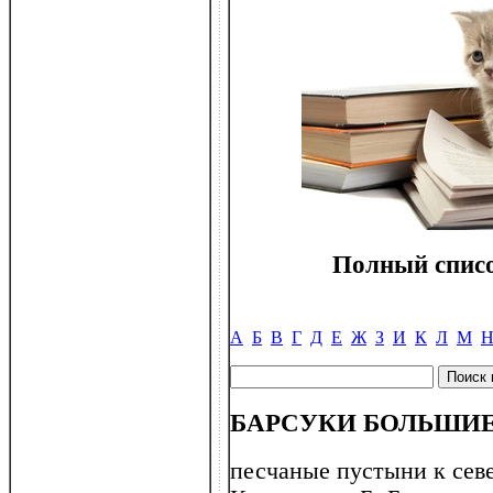
Полный списо
А
Б
В
Г
Д
Е
Ж
З
И
К
Л
М
БАРСУКИ БОЛЬШИ
песчаные пустыни к севе