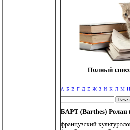
Полный списо
А
Б
В
Г
Д
Е
Ж
З
И
К
Л
М
БАРТ (Barthes) Ролан 
французский культуроло