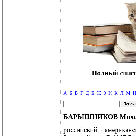
Полный списо
А
Б
В
Г
Д
Е
Ж
З
И
К
Л
М
БАРЫШНИКОВ Михаил 
российский и американск