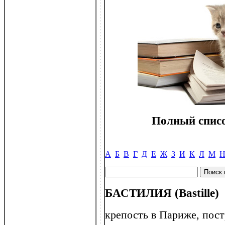
Полный списо
А
Б
В
Г
Д
Е
Ж
З
И
К
Л
М
БАСТИЛИЯ (Bastille)
крепость в Париже, постр