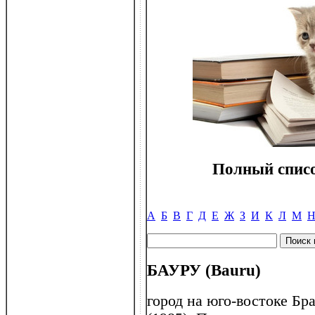
Полный списо
А
Б
В
Г
Д
Е
Ж
З
И
К
Л
М
БАУРУ (Bauru)
город на юго-востоке Бр