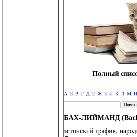
Полный списо
А
Б
В
Г
Д
Е
Ж
З
И
К
Л
М
БАХ-ЛИЙМАНД (Bach-L
эстонский график, наро