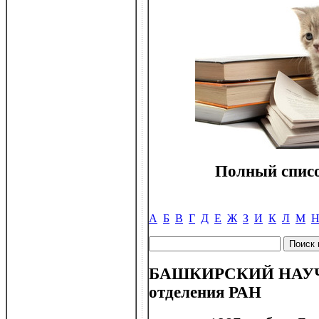
Полный списо
А
Б
В
Г
Д
Е
Ж
З
И
К
Л
М
БАШКИРСКИЙ НАУЧН
отделения РАН