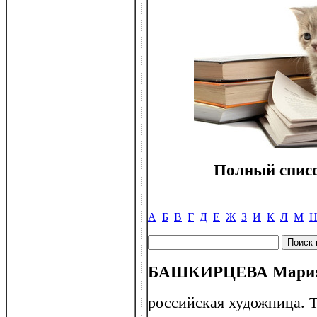
Полный списо
А
Б
В
Г
Д
Е
Ж
З
И
К
Л
М
БАШКИРЦЕВА Мария К
российская художница. Т