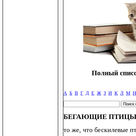
Полный списо
А
Б
В
Г
Д
Е
Ж
З
И
К
Л
М
БЕГАЮЩИЕ ПТИЦ
то же, что бескилевые п