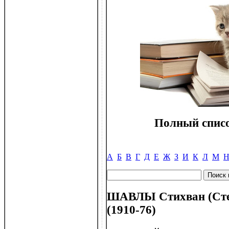
Полный списо
А
Б
В
Г
Д
Е
Ж
З
И
К
Л
М
ШАВЛЫ Стихван (Сте
(1910-76)