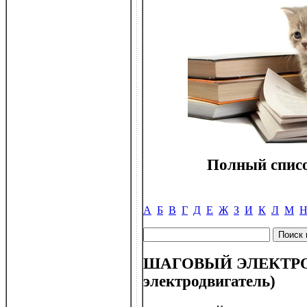
Полный списо
А
Б
В
Г
Д
Е
Ж
З
И
К
Л
М
ШАГОВЫЙ ЭЛЕКТРОД
электродвигатель)