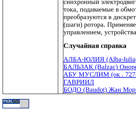
синхронный электродвиг
тока, подаваемые в обмо
преобразуются в дискре
(шаги) ротора. Применя
управлением, устройства
Случайная справка
АЛБА-ЮЛИЯ (Alba-Iulia
БАЛЬЗАК (Balzac) Оноре
АБУ МУСЛИМ (ок . 727-
ГАВРИИЛ
БОДО (Baudot) Жан Мори