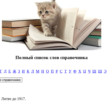
Полный список слов справочника
Г
Д
Е
Ж
З
И
К
Л
М
Н
О
П
Р
С
Т
У
Ф
Х
Ц
Ч
Ш
Щ
Э
 Литве до 1917.