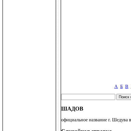
А
Б
В
ШАДОВ
официальное название г. Шедува в