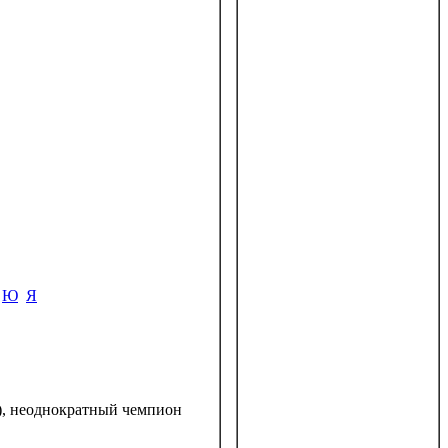
Ю
Я
6), неоднократный чемпион