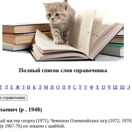
Полный список слов справочника
Г
Д
Е
Ж
З
И
К
Л
М
Н
О
П
Р
С
Т
У
Ф
Х
Ц
Ч
Ш
Щ
Э
вич (р . 1948)
ый мастер спорта (1971). Чемпион Олимпийских игр (1972, 197
(в 1967-76) по хоккею с шайбой.