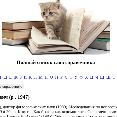
Полный список слов справочника
Г
Д
Е
Ж
З
И
К
Л
М
Н
О
П
Р
С
Т
У
Ф
Х
Ц
Ч
Ш
Щ
Э
 (р . 1947)
, доктор филологических наук (1989). Исследования по вопроса
9 и 20 вв. Книги: "Как было и как вспомнилось: Современная а
тил: Поэзия Н. Асеева" (1985), "Мыслящая муза: Открытие природ