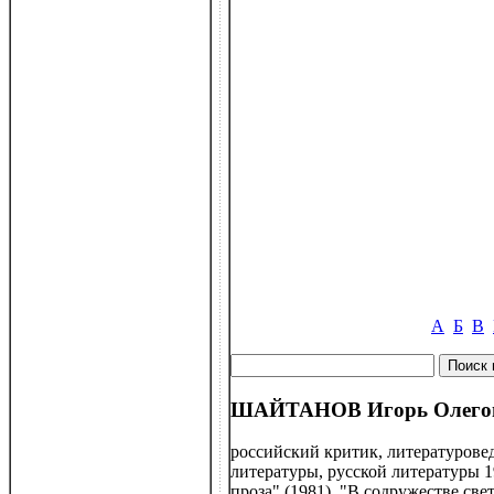
А
Б
В
ШАЙТАНОВ Игорь Олегович
российский критик, литературовед
литературы, русской литературы 1
проза" (1981), "В содружестве све