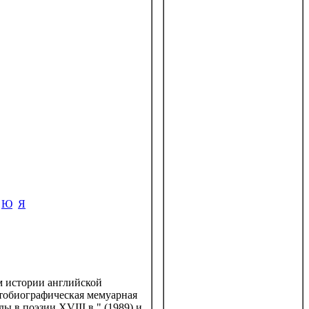
Ю
Я
м истории английской
втобиографическая мемуарная
ы в поэзии XVIII в." (1989) и