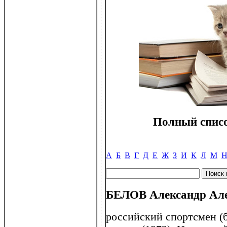
Полный списо
А
Б
В
Г
Д
Е
Ж
З
И
К
Л
М
БЕЛОВ Александр Але
российский спортсмен (