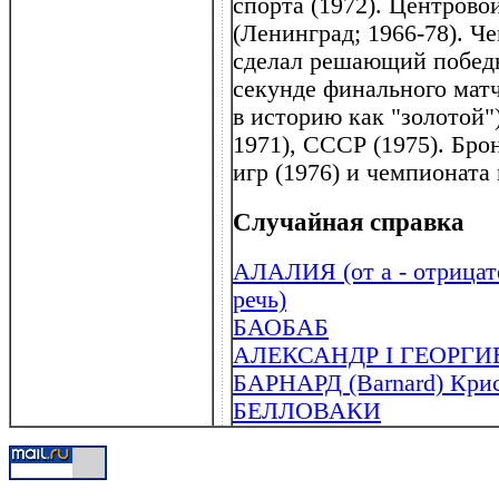
спорта (1972). Центрово
(Ленинград; 1966-78). Ч
сделал решающий побед
секунде финального ма
в историю как "золотой")
1971), СССР (1975). Бр
игр (1976) и чемпионата 
Случайная справка
АЛАЛИЯ (от а - отрицател
речь)
БАОБАБ
АЛЕКСАНДР I ГЕОРГИЕ
БАРНАРД (Barnard) Крист
БЕЛЛОВАКИ