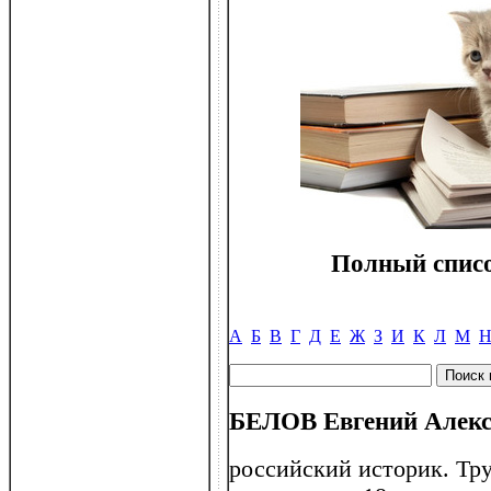
Полный списо
А
Б
В
Г
Д
Е
Ж
З
И
К
Л
М
БЕЛОВ Евгений Алексе
российский историк. Тр