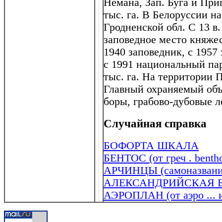
Немана, Зап. Буга и При
тыс. га. В Белоруссии н
Гродненской обл. С 13 в
заповедное место княжес
1940 заповедник, с 1957
с 1991 национальный па
тыс. га. На территории
Главный охраняемый объ
боры, грабово-дубовые л
Случайная справка
БОФОРТА ШКАЛА
БЕНТОС (от греч . bentho
АРЧИНЦЫ (самоназвани
АЛЕКСАНДРИЙСКАЯ 
АЭРОПЛАН (от аэро ... и