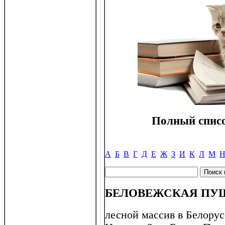
Полный списо
А
Б
В
Г
Д
Е
Ж
З
И
К
Л
М
БЕЛОВЕЖСКАЯ ПУ
лесной массив в Белорус