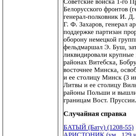
Советские войска 1-го Пр
Белорусского фронтов (г
генерал-полковник И. Д.
Г. Ф. Захаров, генерал а
поддержке партизан про
оборону немецкой групп
фельдмаршал Э. Буш, за
ликвидировали крупные 
районах Витебска, Бобру
восточнее Минска, осво
и ее столицу Минск (3 и
Литвы и ее столицу Вил
районы Польши и вышли 
границам Вост. Пруссии
Случайная справка
БАТЫЙ (Бату) (1208-55)
АРИСТОНИК (ум . 129 или