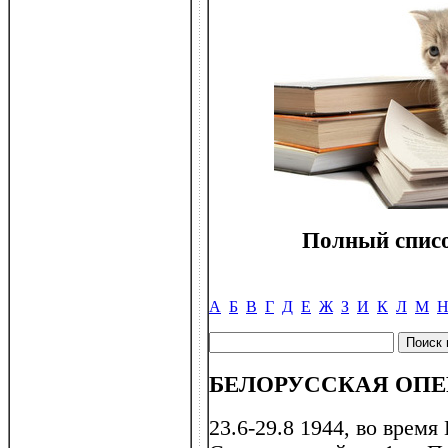
Полный списо
А
Б
В
Г
Д
Е
Ж
З
И
К
Л
М
БЕЛОРУССКАЯ ОПЕ
23.6-29.8 1944, во врем