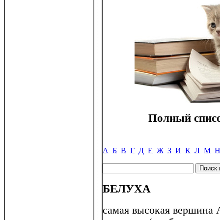
Полный списо
А
Б
В
Г
Д
Е
Ж
З
И
К
Л
М
БЕЛУХА
самая высокая вершина А