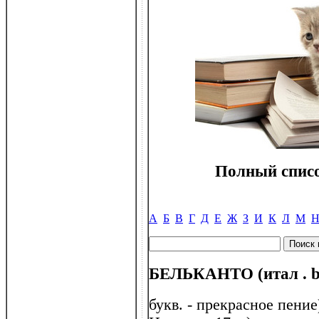
Полный списо
А
Б
В
Г
Д
Е
Ж
З
И
К
Л
М
БЕЛЬКАНТО (итал . be
букв. - прекрасное пение