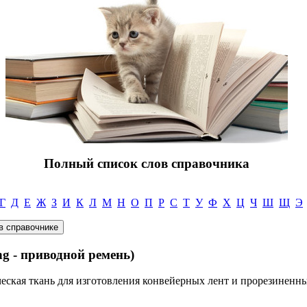
Полный список слов справочника
Г
Д
Е
Ж
З
И
К
Л
М
Н
О
П
Р
С
Т
У
Ф
Х
Ц
Ч
Ш
Щ
Э
ng - приводной ремень)
еская ткань для изготовления конвейерных лент и прорезиненн