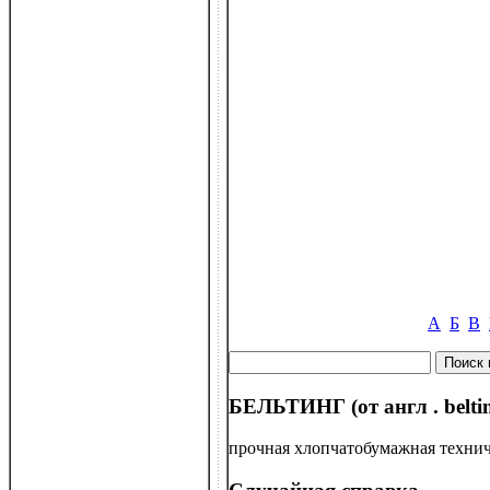
А
Б
В
БЕЛЬТИНГ (от англ . belti
прочная хлопчатобумажная технич