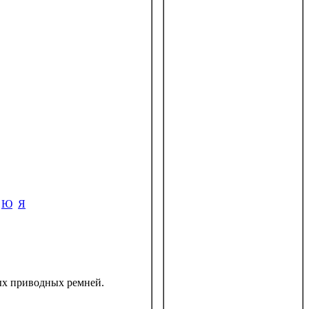
Ю
Я
ых приводных ремней.