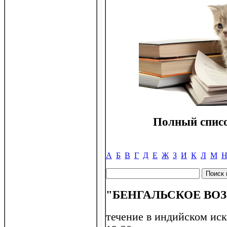
Полный списо
А
Б
В
Г
Д
Е
Ж
З
И
К
Л
М
"БЕНГАЛЬСКОЕ ВО
течение в индийском иск