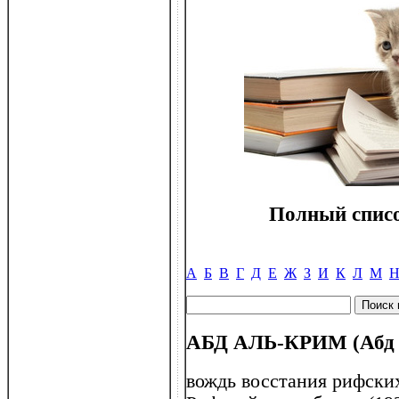
Полный списо
А
Б
В
Г
Д
Е
Ж
З
И
К
Л
М
АБД АЛЬ-КРИМ (Абд а
вождь восстания рифски