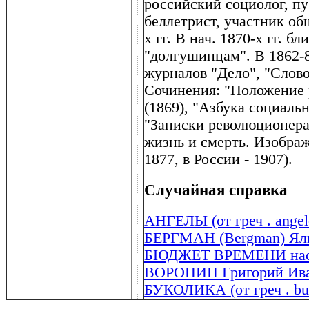
российский социолог, пу
беллетрист, участник об
х гг. В нач. 1870-х гг. б
"долгушинцам". В 1862-8
журналов "Дело", "Слово
Сочинения: "Положение р
(1869), "Азбука социаль
"Записки революционера-
жизнь и смерть. Изображ
1877, в России - 1907).
Случайная справка
АНГЕЛЫ (от греч . angel
БЕРГМАН (Bergman) Яль
БЮДЖЕТ ВРЕМЕНИ нас
ВОРОНИН Григорий Иван
БУКОЛИКА (от греч . buk