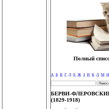
Полный списо
А
Б
В
Г
Д
Е
Ж
З
И
К
Л
М
БЕРВИ-ФЛЕРОВСКИЙ 
(1829-1918)