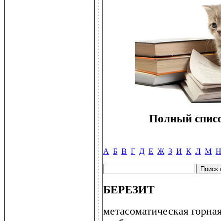
Полный списо
А
Б
В
Г
Д
Е
Ж
З
И
К
Л
М
БЕРЕЗИТ
метасоматическая горная