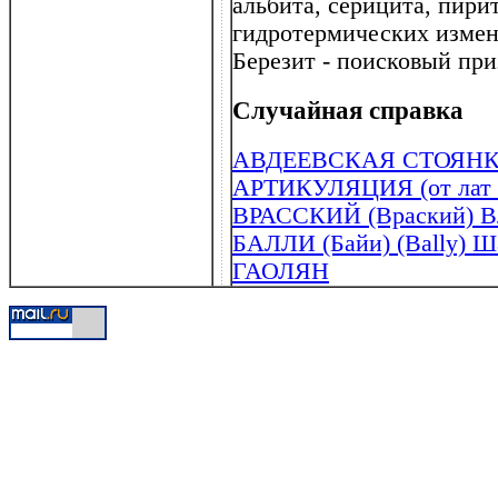
альбита, серицита, пири
гидротермических измен
Березит - поисковый приз
Случайная справка
АВДЕЕВСКАЯ СТОЯН
АРТИКУЛЯЦИЯ (от лат . a
ВРАССКИЙ (Враский) Вл
БАЛЛИ (Байи) (Bally) Ш
ГАОЛЯН