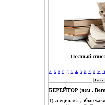
Полный списо
А
Б
В
Г
Д
Е
Ж
З
И
К
Л
М
БЕРЕЙТОР (нем . Berei
1) специалист, объезжа