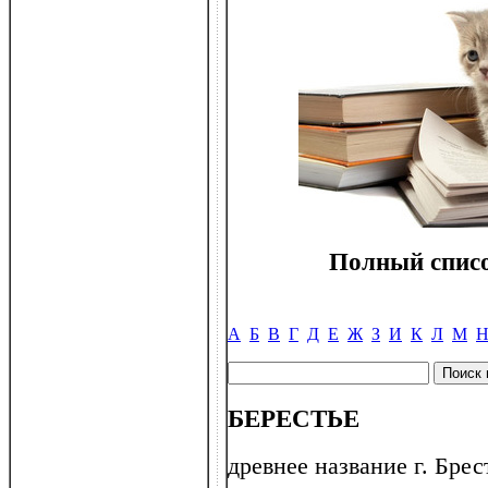
Полный списо
А
Б
В
Г
Д
Е
Ж
З
И
К
Л
М
БЕРЕСТЬЕ
древнее название г. Брес