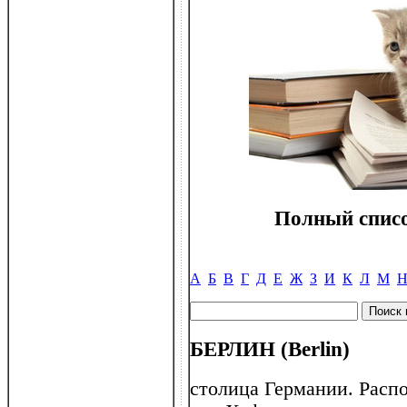
Полный списо
А
Б
В
Г
Д
Е
Ж
З
И
К
Л
М
БЕРЛИН (Berlin)
столица Германии. Расп